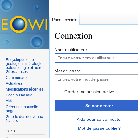
Page spéciale
Connexion
Aller à :
navigation
,
rechercher
Nom d’utilisateur
Encyclopédie de
géologie, minéralogie,
paléontologie et autres
Mot de passe
Géosciences
Communauté
Actualités
Modifications récentes
Garder ma session active
Page au hasard
Aide
Se connecter
Créer une nouvelle
page
Galerie des nouveaux
Aide pour se connecter
fichiers
Mot de passe oublié ?
Outils