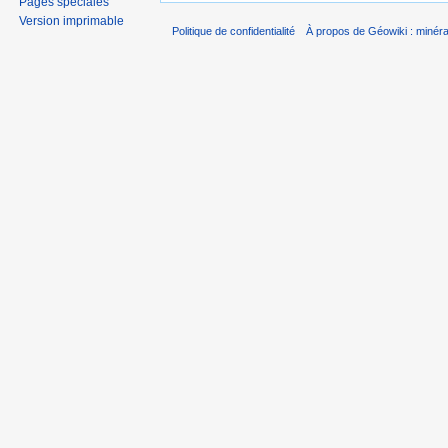
Pages spéciales
Version imprimable
Politique de confidentialité
À propos de Géowiki : minérau