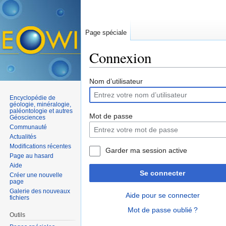
Page spéciale
Connexion
Aller à :
navigation
,
rechercher
Nom d’utilisateur
Encyclopédie de
géologie, minéralogie,
paléontologie et autres
Mot de passe
Géosciences
Communauté
Actualités
Modifications récentes
Garder ma session active
Page au hasard
Aide
Se connecter
Créer une nouvelle
page
Galerie des nouveaux
Aide pour se connecter
fichiers
Mot de passe oublié ?
Outils