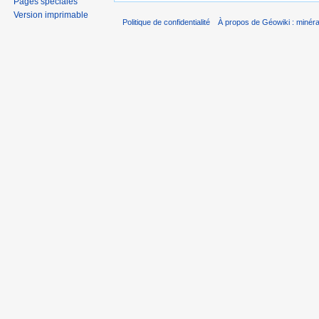
Pages spéciales
Version imprimable
Politique de confidentialité
À propos de Géowiki : minérau