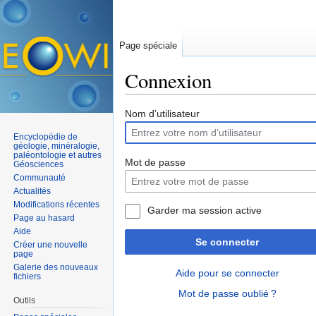
Page spéciale
Connexion
Aller à :
navigation
,
rechercher
Nom d’utilisateur
Encyclopédie de
géologie, minéralogie,
paléontologie et autres
Mot de passe
Géosciences
Communauté
Actualités
Modifications récentes
Garder ma session active
Page au hasard
Aide
Se connecter
Créer une nouvelle
page
Galerie des nouveaux
Aide pour se connecter
fichiers
Mot de passe oublié ?
Outils