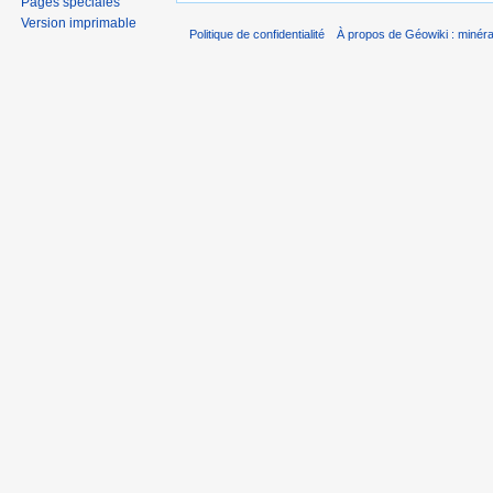
Pages spéciales
Version imprimable
Politique de confidentialité
À propos de Géowiki : minérau