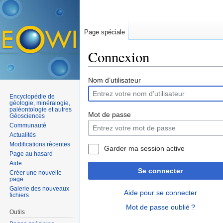
Page spéciale
Connexion
Aller à :
navigation
,
rechercher
Nom d’utilisateur
Encyclopédie de
géologie, minéralogie,
paléontologie et autres
Mot de passe
Géosciences
Communauté
Actualités
Modifications récentes
Garder ma session active
Page au hasard
Aide
Se connecter
Créer une nouvelle
page
Galerie des nouveaux
Aide pour se connecter
fichiers
Mot de passe oublié ?
Outils