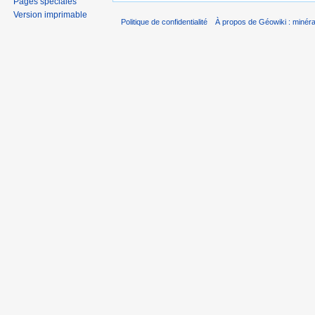
Pages spéciales
Version imprimable
Politique de confidentialité
À propos de Géowiki : minérau