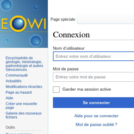
Page spéciale
Connexion
Aller à :
navigation
,
rechercher
Nom d’utilisateur
Encyclopédie de
géologie, minéralogie,
paléontologie et autres
Mot de passe
Géosciences
Communauté
Actualités
Modifications récentes
Garder ma session active
Page au hasard
Aide
Se connecter
Créer une nouvelle
page
Galerie des nouveaux
Aide pour se connecter
fichiers
Mot de passe oublié ?
Outils