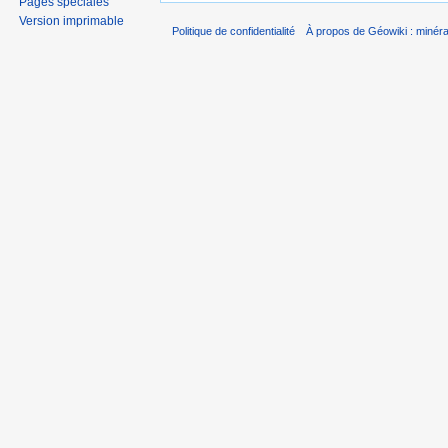
Pages spéciales
Version imprimable
Politique de confidentialité
À propos de Géowiki : minérau