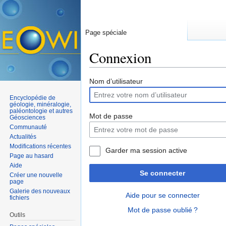
Page spéciale
Connexion
Aller à :
navigation
,
rechercher
Nom d’utilisateur
Encyclopédie de
géologie, minéralogie,
paléontologie et autres
Mot de passe
Géosciences
Communauté
Actualités
Modifications récentes
Garder ma session active
Page au hasard
Aide
Se connecter
Créer une nouvelle
page
Galerie des nouveaux
Aide pour se connecter
fichiers
Mot de passe oublié ?
Outils