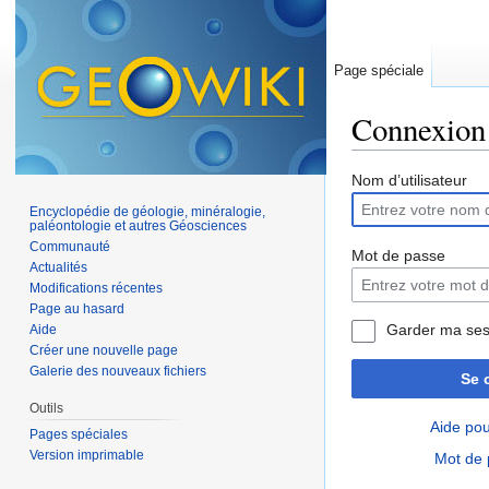
Page spéciale
Connexion
Aller à :
navigation
,
Nom d’utilisateur
Encyclopédie de géologie, minéralogie,
paléontologie et autres Géosciences
Communauté
Mot de passe
Actualités
Modifications récentes
Page au hasard
Garder ma ses
Aide
Créer une nouvelle page
Galerie des nouveaux fichiers
Se 
Outils
Aide pou
Pages spéciales
Version imprimable
Mot de 