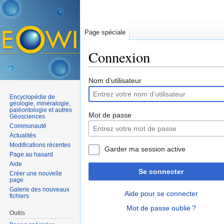
Page spéciale
Connexion
Aller à :
navigation
,
rechercher
Nom d’utilisateur
Encyclopédie de
géologie, minéralogie,
paléontologie et autres
Mot de passe
Géosciences
Communauté
Actualités
Modifications récentes
Garder ma session active
Page au hasard
Aide
Se connecter
Créer une nouvelle
page
Galerie des nouveaux
Aide pour se connecter
fichiers
Mot de passe oublié ?
Outils