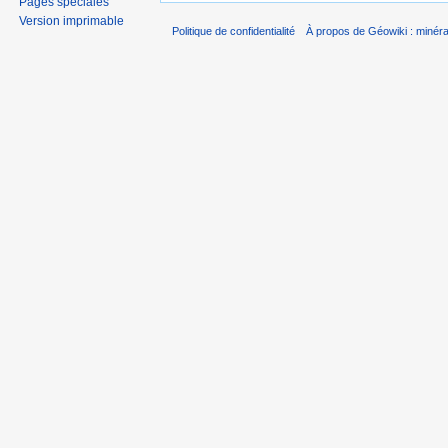
Pages spéciales
Version imprimable
Politique de confidentialité
À propos de Géowiki : minérau