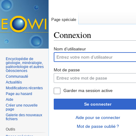
Page spéciale
Connexion
Aller à :
navigation
,
rechercher
Nom d’utilisateur
Encyclopédie de
géologie, minéralogie,
paléontologie et autres
Mot de passe
Géosciences
Communauté
Actualités
Modifications récentes
Garder ma session active
Page au hasard
Aide
Se connecter
Créer une nouvelle
page
Galerie des nouveaux
Aide pour se connecter
fichiers
Mot de passe oublié ?
Outils