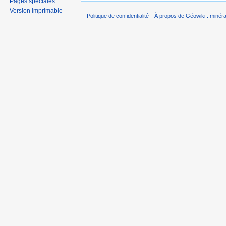
Pages spéciales
Version imprimable
Politique de confidentialité
À propos de Géowiki : minérau