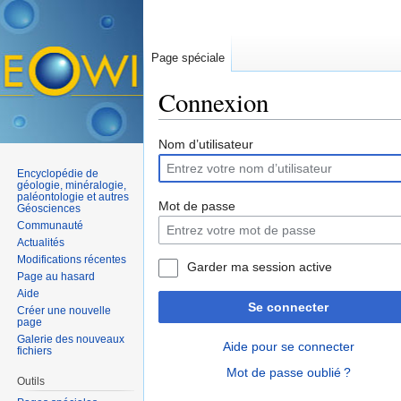
Page spéciale
Connexion
Aller à :
navigation
,
rechercher
Nom d’utilisateur
Encyclopédie de
géologie, minéralogie,
paléontologie et autres
Mot de passe
Géosciences
Communauté
Actualités
Modifications récentes
Garder ma session active
Page au hasard
Aide
Se connecter
Créer une nouvelle
page
Galerie des nouveaux
Aide pour se connecter
fichiers
Mot de passe oublié ?
Outils