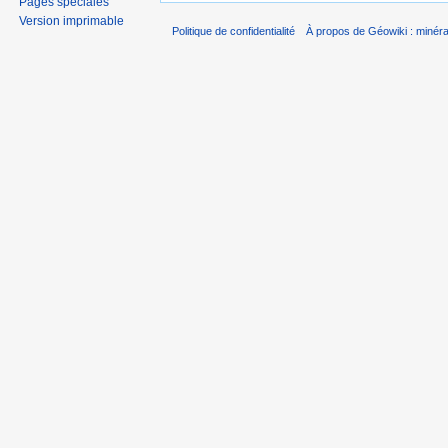
Pages spéciales
Version imprimable
Politique de confidentialité
À propos de Géowiki : minérau