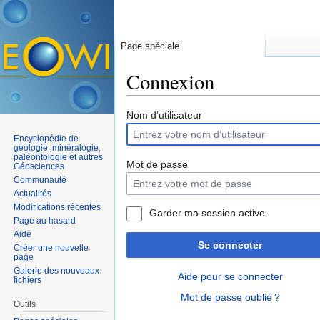
Page spéciale
Connexion
Aller à :
navigation
,
rechercher
Nom d’utilisateur
Encyclopédie de
géologie, minéralogie,
paléontologie et autres
Mot de passe
Géosciences
Communauté
Actualités
Modifications récentes
Garder ma session active
Page au hasard
Aide
Se connecter
Créer une nouvelle
page
Galerie des nouveaux
Aide pour se connecter
fichiers
Mot de passe oublié ?
Outils