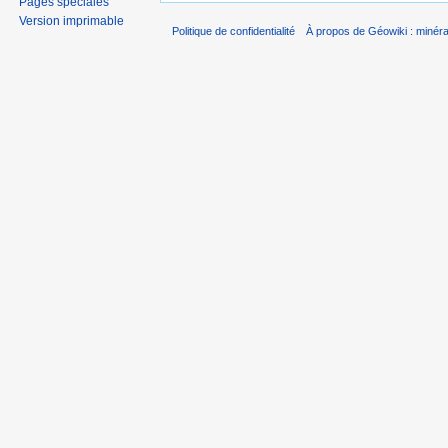
Pages spéciales
Version imprimable
Politique de confidentialité
À propos de Géowiki : minérau