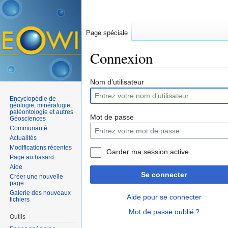
Page spéciale
Connexion
Aller à :
navigation
,
rechercher
Nom d’utilisateur
Encyclopédie de
géologie, minéralogie,
paléontologie et autres
Mot de passe
Géosciences
Communauté
Actualités
Modifications récentes
Garder ma session active
Page au hasard
Aide
Se connecter
Créer une nouvelle
page
Galerie des nouveaux
Aide pour se connecter
fichiers
Mot de passe oublié ?
Outils