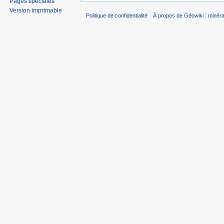
Pages spéciales
Version imprimable
Politique de confidentialité
À propos de Géowiki : minérau