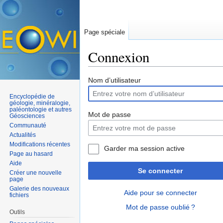
Page spéciale
Connexion
Aller à :
navigation
,
rechercher
Nom d’utilisateur
Encyclopédie de
géologie, minéralogie,
paléontologie et autres
Mot de passe
Géosciences
Communauté
Actualités
Modifications récentes
Garder ma session active
Page au hasard
Aide
Se connecter
Créer une nouvelle
page
Galerie des nouveaux
Aide pour se connecter
fichiers
Mot de passe oublié ?
Outils