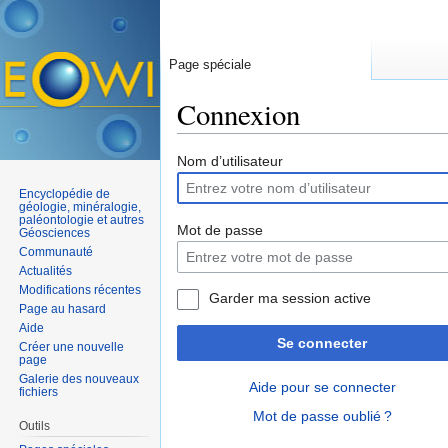
Page spéciale
Connexion
Aller à :
navigation
,
rechercher
Nom d’utilisateur
Encyclopédie de
géologie, minéralogie,
paléontologie et autres
Mot de passe
Géosciences
Communauté
Actualités
Modifications récentes
Garder ma session active
Page au hasard
Aide
Se connecter
Créer une nouvelle
page
Galerie des nouveaux
Aide pour se connecter
fichiers
Mot de passe oublié ?
Outils