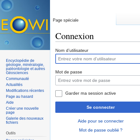
Page spéciale
Connexion
Aller à :
navigation
,
rechercher
Nom d’utilisateur
Encyclopédie de
géologie, minéralogie,
paléontologie et autres
Mot de passe
Géosciences
Communauté
Actualités
Modifications récentes
Garder ma session active
Page au hasard
Aide
Se connecter
Créer une nouvelle
page
Galerie des nouveaux
Aide pour se connecter
fichiers
Mot de passe oublié ?
Outils