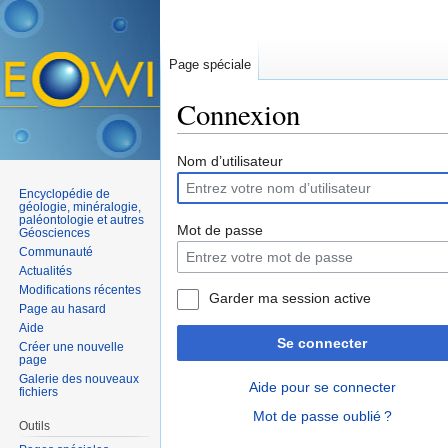
Page spéciale
Connexion
Aller à :
navigation
,
rechercher
Nom d’utilisateur
Encyclopédie de
géologie, minéralogie,
paléontologie et autres
Mot de passe
Géosciences
Communauté
Actualités
Modifications récentes
Garder ma session active
Page au hasard
Aide
Se connecter
Créer une nouvelle
page
Galerie des nouveaux
Aide pour se connecter
fichiers
Mot de passe oublié ?
Outils