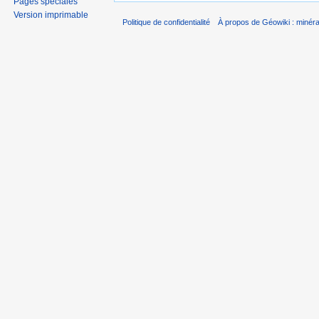
Pages spéciales
Version imprimable
Politique de confidentialité
À propos de Géowiki : minérau