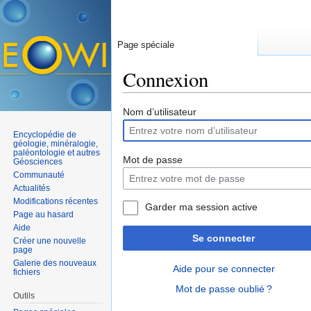
Page spéciale
Connexion
Aller à :
navigation
,
rechercher
Nom d’utilisateur
Encyclopédie de
géologie, minéralogie,
paléontologie et autres
Mot de passe
Géosciences
Communauté
Actualités
Modifications récentes
Garder ma session active
Page au hasard
Aide
Se connecter
Créer une nouvelle
page
Galerie des nouveaux
Aide pour se connecter
fichiers
Mot de passe oublié ?
Outils