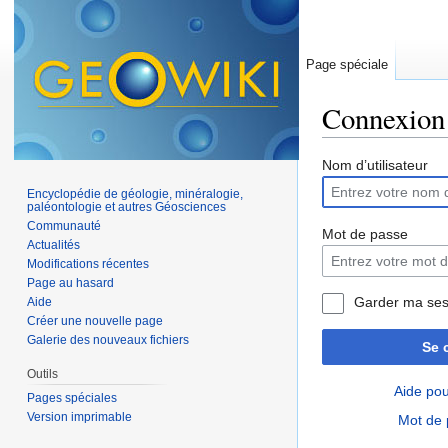
Page spéciale
Connexion
Aller à :
navigation
,
Nom d’utilisateur
Encyclopédie de géologie, minéralogie,
paléontologie et autres Géosciences
Communauté
Mot de passe
Actualités
Modifications récentes
Page au hasard
Garder ma ses
Aide
Créer une nouvelle page
Galerie des nouveaux fichiers
Se 
Outils
Aide pou
Pages spéciales
Version imprimable
Mot de 