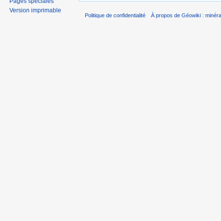
Pages spéciales
Version imprimable
Politique de confidentialité
À propos de Géowiki : minérau