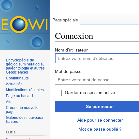
Page spéciale
Connexion
Aller à :
navigation
,
rechercher
Nom d’utilisateur
Encyclopédie de
géologie, minéralogie,
paléontologie et autres
Mot de passe
Géosciences
Communauté
Actualités
Modifications récentes
Garder ma session active
Page au hasard
Aide
Se connecter
Créer une nouvelle
page
Galerie des nouveaux
Aide pour se connecter
fichiers
Mot de passe oublié ?
Outils