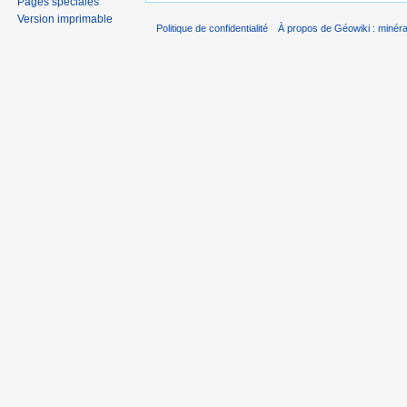
Pages spéciales
Version imprimable
Politique de confidentialité
À propos de Géowiki : minérau