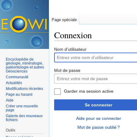
Page spéciale
Connexion
Aller à :
navigation
,
rechercher
Nom d’utilisateur
Encyclopédie de
géologie, minéralogie,
paléontologie et autres
Mot de passe
Géosciences
Communauté
Actualités
Modifications récentes
Garder ma session active
Page au hasard
Aide
Se connecter
Créer une nouvelle
page
Galerie des nouveaux
Aide pour se connecter
fichiers
Mot de passe oublié ?
Outils