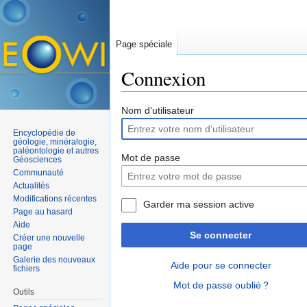
Page spéciale
Connexion
Aller à :
navigation
,
rechercher
Nom d’utilisateur
Encyclopédie de
géologie, minéralogie,
paléontologie et autres
Mot de passe
Géosciences
Communauté
Actualités
Modifications récentes
Garder ma session active
Page au hasard
Aide
Se connecter
Créer une nouvelle
page
Galerie des nouveaux
Aide pour se connecter
fichiers
Mot de passe oublié ?
Outils