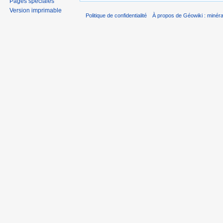
Pages spéciales
Version imprimable
Politique de confidentialité
À propos de Géowiki : minérau