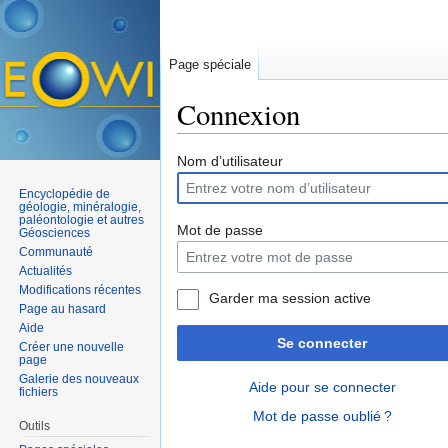
Page spéciale
Connexion
Aller à :
navigation
,
rechercher
Nom d’utilisateur
Encyclopédie de
géologie, minéralogie,
paléontologie et autres
Mot de passe
Géosciences
Communauté
Actualités
Modifications récentes
Garder ma session active
Page au hasard
Aide
Se connecter
Créer une nouvelle
page
Galerie des nouveaux
Aide pour se connecter
fichiers
Mot de passe oublié ?
Outils