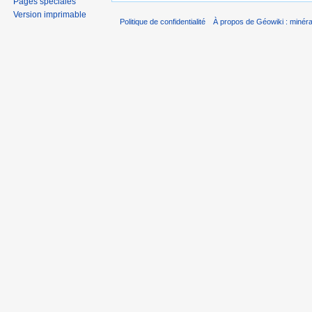
Pages spéciales
Version imprimable
Politique de confidentialité
À propos de Géowiki : minérau