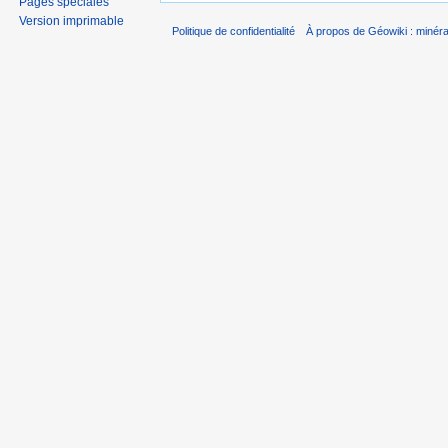
Pages spéciales
Version imprimable
Politique de confidentialité
À propos de Géowiki : minérau