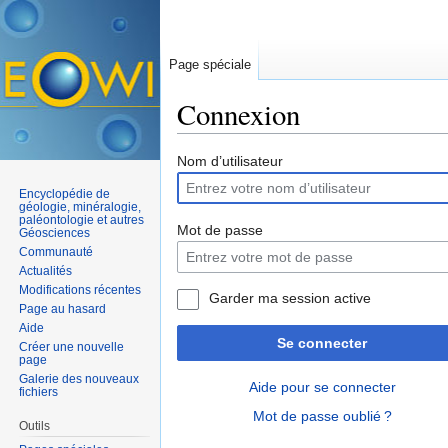
Page spéciale
Connexion
Aller à :
navigation
,
rechercher
Nom d’utilisateur
Encyclopédie de
géologie, minéralogie,
paléontologie et autres
Mot de passe
Géosciences
Communauté
Actualités
Modifications récentes
Garder ma session active
Page au hasard
Aide
Se connecter
Créer une nouvelle
page
Galerie des nouveaux
Aide pour se connecter
fichiers
Mot de passe oublié ?
Outils