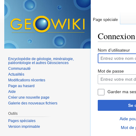
Page spéciale
Connexion
Aller à :
navigation
,
Nom d’utilisateur
Encyclopédie de géologie, minéralogie,
paléontologie et autres Géosciences
Communauté
Mot de passe
Actualités
Modifications récentes
Page au hasard
Garder ma ses
Aide
Créer une nouvelle page
Galerie des nouveaux fichiers
Se 
Outils
Aide pou
Pages spéciales
Version imprimable
Mot de 