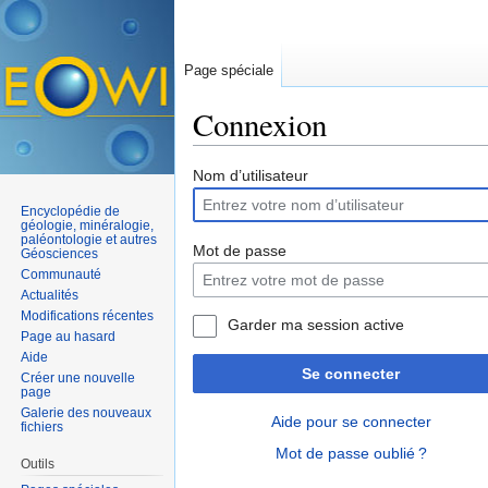
Page spéciale
Connexion
Aller à :
navigation
,
rechercher
Nom d’utilisateur
Encyclopédie de
géologie, minéralogie,
paléontologie et autres
Mot de passe
Géosciences
Communauté
Actualités
Modifications récentes
Garder ma session active
Page au hasard
Aide
Se connecter
Créer une nouvelle
page
Galerie des nouveaux
Aide pour se connecter
fichiers
Mot de passe oublié ?
Outils