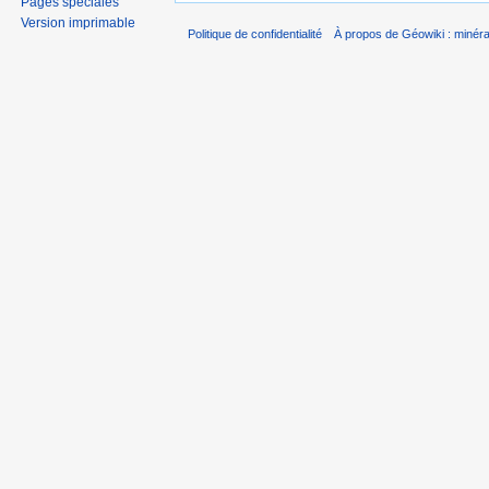
Pages spéciales
Version imprimable
Politique de confidentialité
À propos de Géowiki : minérau