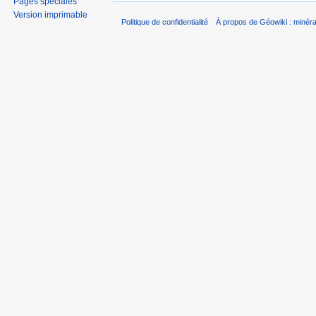
Pages spéciales
Version imprimable
Politique de confidentialité
À propos de Géowiki : minérau