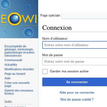
Page spéciale
Connexion
Aller à :
navigation
,
rechercher
Nom d’utilisateur
Encyclopédie de
géologie, minéralogie,
paléontologie et autres
Mot de passe
Géosciences
Communauté
Actualités
Modifications récentes
Garder ma session active
Page au hasard
Aide
Se connecter
Créer une nouvelle
page
Galerie des nouveaux
Aide pour se connecter
fichiers
Mot de passe oublié ?
Outils