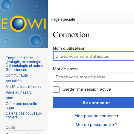
Page spéciale
Connexion
Aller à :
navigation
,
rechercher
Nom d’utilisateur
Encyclopédie de
géologie, minéralogie,
paléontologie et autres
Mot de passe
Géosciences
Communauté
Actualités
Modifications récentes
Garder ma session active
Page au hasard
Aide
Se connecter
Créer une nouvelle
page
Galerie des nouveaux
Aide pour se connecter
fichiers
Mot de passe oublié ?
Outils