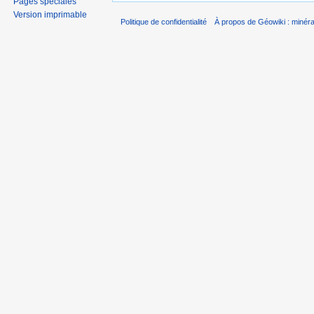
Pages spéciales
Version imprimable
Politique de confidentialité
À propos de Géowiki : minérau