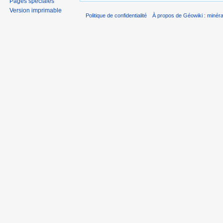
Pages spéciales
Version imprimable
Politique de confidentialité
À propos de Géowiki : minérau