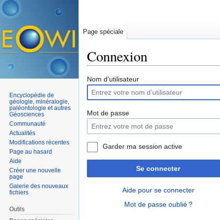
Page spéciale
Connexion
Aller à :
navigation
,
rechercher
Nom d’utilisateur
Encyclopédie de
géologie, minéralogie,
paléontologie et autres
Mot de passe
Géosciences
Communauté
Actualités
Modifications récentes
Garder ma session active
Page au hasard
Aide
Se connecter
Créer une nouvelle
page
Galerie des nouveaux
Aide pour se connecter
fichiers
Mot de passe oublié ?
Outils