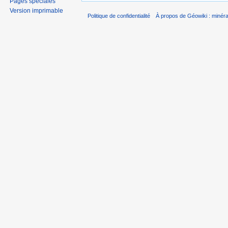
Pages spéciales
Version imprimable
Politique de confidentialité
À propos de Géowiki : minérau