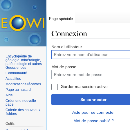
Page spéciale
Connexion
Aller à :
navigation
,
rechercher
Nom d’utilisateur
Encyclopédie de
géologie, minéralogie,
paléontologie et autres
Mot de passe
Géosciences
Communauté
Actualités
Modifications récentes
Garder ma session active
Page au hasard
Aide
Se connecter
Créer une nouvelle
page
Galerie des nouveaux
Aide pour se connecter
fichiers
Mot de passe oublié ?
Outils