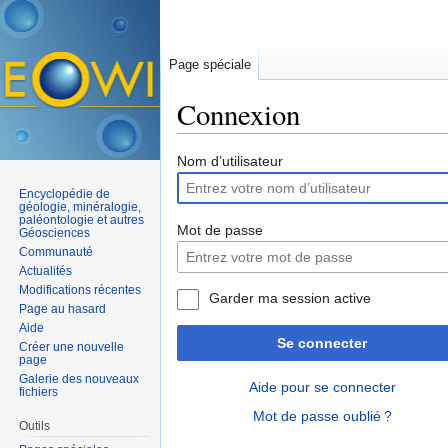
Page spéciale
Connexion
Aller à :
navigation
,
rechercher
Nom d’utilisateur
Encyclopédie de
géologie, minéralogie,
paléontologie et autres
Mot de passe
Géosciences
Communauté
Actualités
Modifications récentes
Garder ma session active
Page au hasard
Aide
Se connecter
Créer une nouvelle
page
Galerie des nouveaux
Aide pour se connecter
fichiers
Mot de passe oublié ?
Outils