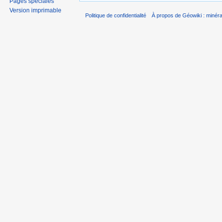
Pages spéciales
Version imprimable
Politique de confidentialité
À propos de Géowiki : minérau