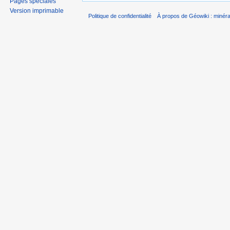
Pages spéciales
Version imprimable
Politique de confidentialité
À propos de Géowiki : minérau