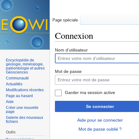
Page spéciale
Connexion
Aller à :
navigation
,
rechercher
Nom d’utilisateur
Encyclopédie de
géologie, minéralogie,
paléontologie et autres
Mot de passe
Géosciences
Communauté
Actualités
Modifications récentes
Garder ma session active
Page au hasard
Aide
Se connecter
Créer une nouvelle
page
Galerie des nouveaux
Aide pour se connecter
fichiers
Mot de passe oublié ?
Outils