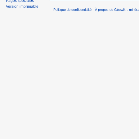
Pages spéciales
Version imprimable
Politique de confidentialité
À propos de Géowiki : minérau