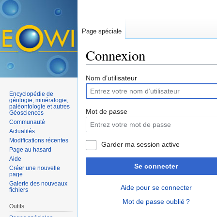
Page spéciale
Connexion
Aller à :
navigation
,
rechercher
Nom d’utilisateur
Encyclopédie de
géologie, minéralogie,
paléontologie et autres
Mot de passe
Géosciences
Communauté
Actualités
Modifications récentes
Garder ma session active
Page au hasard
Aide
Se connecter
Créer une nouvelle
page
Galerie des nouveaux
Aide pour se connecter
fichiers
Mot de passe oublié ?
Outils