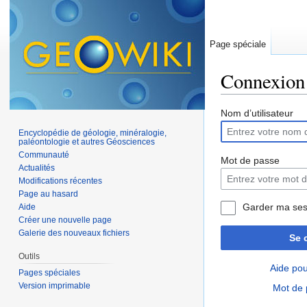
Page spéciale
Connexion
Aller à :
navigation
,
Nom d’utilisateur
Encyclopédie de géologie, minéralogie,
paléontologie et autres Géosciences
Communauté
Mot de passe
Actualités
Modifications récentes
Page au hasard
Garder ma ses
Aide
Créer une nouvelle page
Galerie des nouveaux fichiers
Se 
Outils
Aide pou
Pages spéciales
Version imprimable
Mot de 