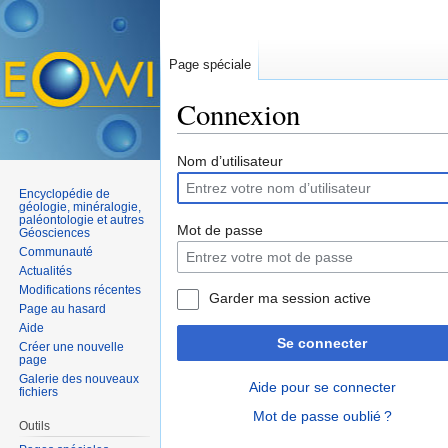
Page spéciale
Connexion
Aller à :
navigation
,
rechercher
Nom d’utilisateur
Encyclopédie de
géologie, minéralogie,
paléontologie et autres
Mot de passe
Géosciences
Communauté
Actualités
Modifications récentes
Garder ma session active
Page au hasard
Aide
Se connecter
Créer une nouvelle
page
Galerie des nouveaux
Aide pour se connecter
fichiers
Mot de passe oublié ?
Outils