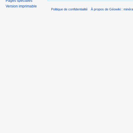
Pages spéciales
Version imprimable
Politique de confidentialité
À propos de Géowiki : minérau