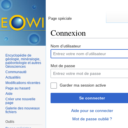
Page spéciale
Connexion
Aller à :
navigation
,
rechercher
Nom d’utilisateur
Encyclopédie de
géologie, minéralogie,
paléontologie et autres
Mot de passe
Géosciences
Communauté
Actualités
Modifications récentes
Garder ma session active
Page au hasard
Aide
Se connecter
Créer une nouvelle
page
Galerie des nouveaux
Aide pour se connecter
fichiers
Mot de passe oublié ?
Outils