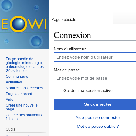
Page spéciale
Connexion
Aller à :
navigation
,
rechercher
Nom d’utilisateur
Encyclopédie de
géologie, minéralogie,
paléontologie et autres
Mot de passe
Géosciences
Communauté
Actualités
Modifications récentes
Garder ma session active
Page au hasard
Aide
Se connecter
Créer une nouvelle
page
Galerie des nouveaux
Aide pour se connecter
fichiers
Mot de passe oublié ?
Outils