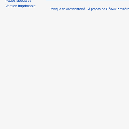
Pages spéciales
Version imprimable
Politique de confidentialité
À propos de Géowiki : minérau