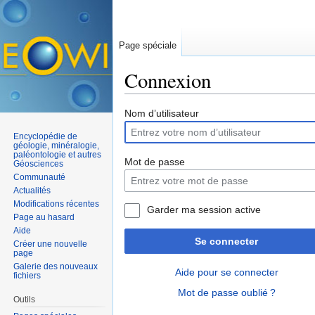
Page spéciale
Connexion
Aller à :
navigation
,
rechercher
Nom d’utilisateur
Encyclopédie de
géologie, minéralogie,
paléontologie et autres
Mot de passe
Géosciences
Communauté
Actualités
Modifications récentes
Garder ma session active
Page au hasard
Aide
Se connecter
Créer une nouvelle
page
Galerie des nouveaux
Aide pour se connecter
fichiers
Mot de passe oublié ?
Outils