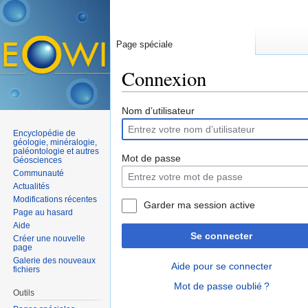
Page spéciale
Connexion
Aller à :
navigation
,
rechercher
Nom d’utilisateur
Encyclopédie de
géologie, minéralogie,
paléontologie et autres
Mot de passe
Géosciences
Communauté
Actualités
Modifications récentes
Garder ma session active
Page au hasard
Aide
Se connecter
Créer une nouvelle
page
Galerie des nouveaux
Aide pour se connecter
fichiers
Mot de passe oublié ?
Outils