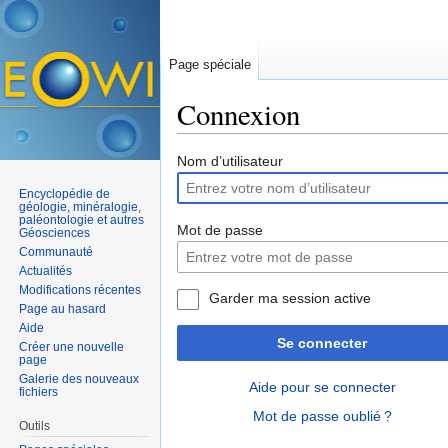
Page spéciale
Connexion
Aller à :
navigation
,
rechercher
Nom d’utilisateur
Encyclopédie de
géologie, minéralogie,
paléontologie et autres
Mot de passe
Géosciences
Communauté
Actualités
Modifications récentes
Garder ma session active
Page au hasard
Aide
Se connecter
Créer une nouvelle
page
Galerie des nouveaux
Aide pour se connecter
fichiers
Mot de passe oublié ?
Outils