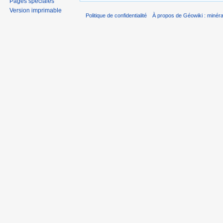
Pages spéciales
Version imprimable
Politique de confidentialité
À propos de Géowiki : minérau