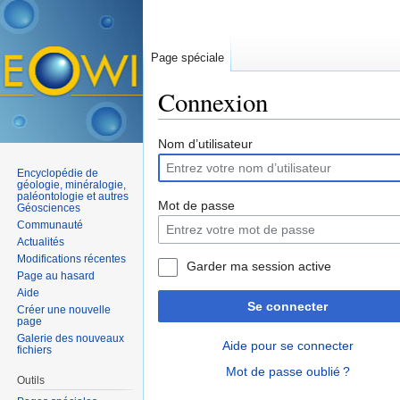
Page spéciale
Connexion
Aller à :
navigation
,
rechercher
Nom d’utilisateur
Encyclopédie de
géologie, minéralogie,
paléontologie et autres
Mot de passe
Géosciences
Communauté
Actualités
Modifications récentes
Garder ma session active
Page au hasard
Aide
Se connecter
Créer une nouvelle
page
Galerie des nouveaux
Aide pour se connecter
fichiers
Mot de passe oublié ?
Outils