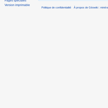
Pages spéciales
Version imprimable
Politique de confidentialité
À propos de Géowiki : minérau