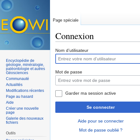
Page spéciale
Connexion
Aller à :
navigation
,
rechercher
Nom d’utilisateur
Encyclopédie de
géologie, minéralogie,
paléontologie et autres
Mot de passe
Géosciences
Communauté
Actualités
Modifications récentes
Garder ma session active
Page au hasard
Aide
Se connecter
Créer une nouvelle
page
Galerie des nouveaux
Aide pour se connecter
fichiers
Mot de passe oublié ?
Outils