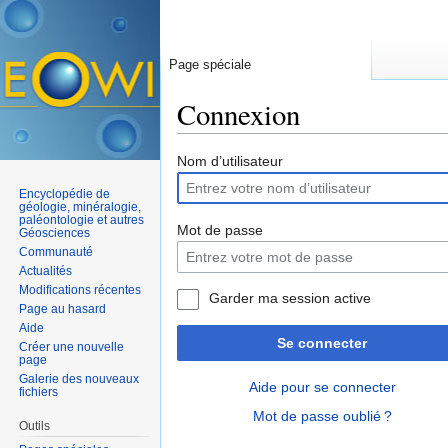
Page spéciale
Connexion
Aller à :
navigation
,
rechercher
Nom d’utilisateur
Encyclopédie de
géologie, minéralogie,
paléontologie et autres
Mot de passe
Géosciences
Communauté
Actualités
Modifications récentes
Garder ma session active
Page au hasard
Aide
Se connecter
Créer une nouvelle
page
Galerie des nouveaux
Aide pour se connecter
fichiers
Mot de passe oublié ?
Outils