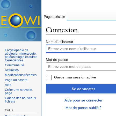
Page spéciale
Connexion
Aller à :
navigation
,
rechercher
Nom d’utilisateur
Encyclopédie de
géologie, minéralogie,
paléontologie et autres
Mot de passe
Géosciences
Communauté
Actualités
Modifications récentes
Garder ma session active
Page au hasard
Aide
Se connecter
Créer une nouvelle
page
Galerie des nouveaux
Aide pour se connecter
fichiers
Mot de passe oublié ?
Outils