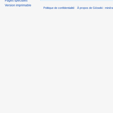
Pages spéciales
Version imprimable
Politique de confidentialité
À propos de Géowiki : minérau