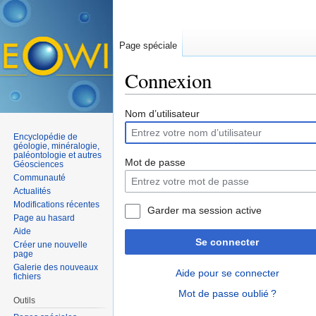
Page spéciale
Connexion
Aller à :
navigation
,
rechercher
Nom d’utilisateur
Encyclopédie de
géologie, minéralogie,
paléontologie et autres
Mot de passe
Géosciences
Communauté
Actualités
Modifications récentes
Garder ma session active
Page au hasard
Aide
Se connecter
Créer une nouvelle
page
Galerie des nouveaux
Aide pour se connecter
fichiers
Mot de passe oublié ?
Outils