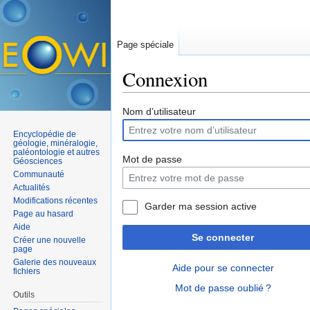
Page spéciale
Connexion
Aller à :
navigation
,
rechercher
Nom d’utilisateur
Encyclopédie de
géologie, minéralogie,
paléontologie et autres
Mot de passe
Géosciences
Communauté
Actualités
Modifications récentes
Garder ma session active
Page au hasard
Aide
Se connecter
Créer une nouvelle
page
Galerie des nouveaux
Aide pour se connecter
fichiers
Mot de passe oublié ?
Outils