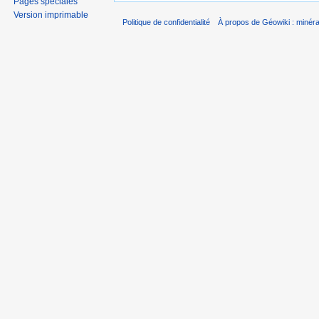
Pages spéciales
Version imprimable
Politique de confidentialité
À propos de Géowiki : minérau