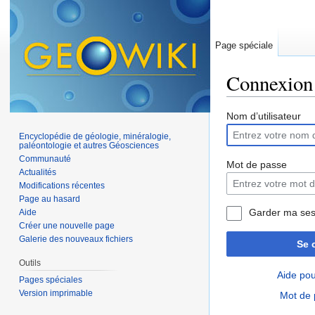
Page spéciale
Connexion
Aller à :
navigation
,
Nom d’utilisateur
Encyclopédie de géologie, minéralogie,
paléontologie et autres Géosciences
Communauté
Mot de passe
Actualités
Modifications récentes
Page au hasard
Garder ma ses
Aide
Créer une nouvelle page
Galerie des nouveaux fichiers
Se 
Outils
Aide pou
Pages spéciales
Version imprimable
Mot de 