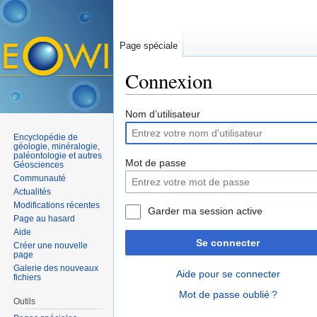
Page spéciale
Connexion
Aller à :
navigation
,
rechercher
Nom d’utilisateur
Encyclopédie de
géologie, minéralogie,
paléontologie et autres
Mot de passe
Géosciences
Communauté
Actualités
Modifications récentes
Garder ma session active
Page au hasard
Aide
Se connecter
Créer une nouvelle
page
Galerie des nouveaux
Aide pour se connecter
fichiers
Mot de passe oublié ?
Outils