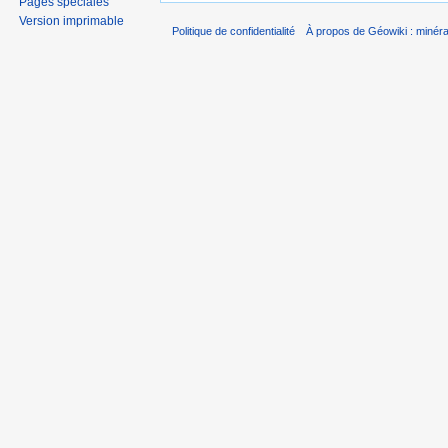
Pages spéciales
Version imprimable
Politique de confidentialité
À propos de Géowiki : minérau