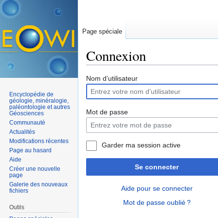
Page spéciale
Connexion
Aller à :
navigation
,
rechercher
Nom d’utilisateur
Encyclopédie de
géologie, minéralogie,
paléontologie et autres
Mot de passe
Géosciences
Communauté
Actualités
Modifications récentes
Garder ma session active
Page au hasard
Aide
Se connecter
Créer une nouvelle
page
Galerie des nouveaux
Aide pour se connecter
fichiers
Mot de passe oublié ?
Outils