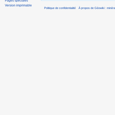
Pages spéciales
Version imprimable
Politique de confidentialité
À propos de Géowiki : minérau