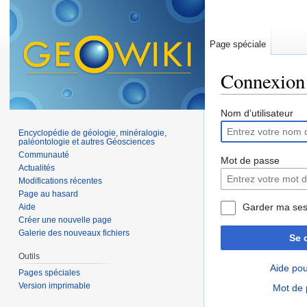
Page spéciale
Connexion
Aller à :
navigation
,
Nom d’utilisateur
Encyclopédie de géologie, minéralogie,
paléontologie et autres Géosciences
Communauté
Mot de passe
Actualités
Modifications récentes
Page au hasard
Garder ma ses
Aide
Créer une nouvelle page
Galerie des nouveaux fichiers
Se 
Outils
Aide pou
Pages spéciales
Version imprimable
Mot de 