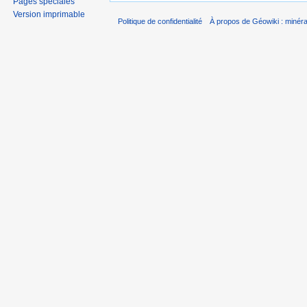
Pages spéciales
Version imprimable
Politique de confidentialité
À propos de Géowiki : minérau